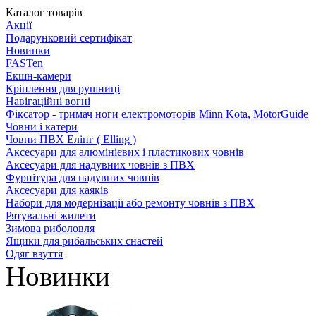
Каталог товарів
Акції
Подарунковий сертифікат
Новинки
FASTen
Екшн-камери
Кріплення для рушниці
Навігаційні вогні
Фіксатор - тримач ноги електромоторів Minn Kota, MotorGuide
Човни і катери
Човни ПВХ Елінг ( Elling )
Аксесуари для алюмінієвих і пластикових човнів
Аксесуари для надувних човнів з ПВХ
Фурнітура для надувних човнів
Аксесуари для каяків
Набори для модернізації або ремонту човнів з ПВХ
Рятувальні жилети
Зимова риболовля
Ящики для рибальських снастей
Одяг взуття
Новинки