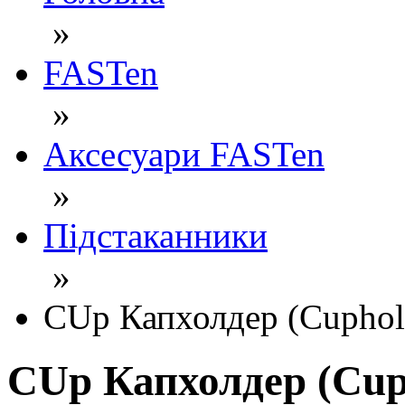
»
FASTen
»
Аксесуари FASTen
»
Підстаканники
»
CUp Капхолдер (Cuphold
CUp Капхолдер (Cuph