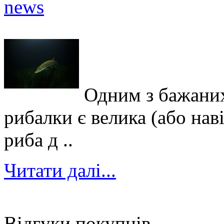
Одним з бажаних
рибалки є велика (або нав
риба д ..
Читати далі...
Відгуки покупців