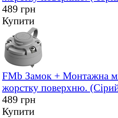
489 грн
Купити
FMb Замок + Монтажна ма
жорстку поверхню. (Сіри
489 грн
Купити