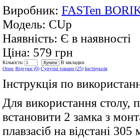
Виробник:
FASTen BORI
Модель:
CUp
Наявність:
Є в наявності
Ціна: 579 грн
Кількість:
В закладки
Опис
Відгуки (0)
Супутні товари (25)
Інструкція
Інструкція по використан
Для використання столу, 
встановити 2 замка з мо
плавзасіб на відстані 305