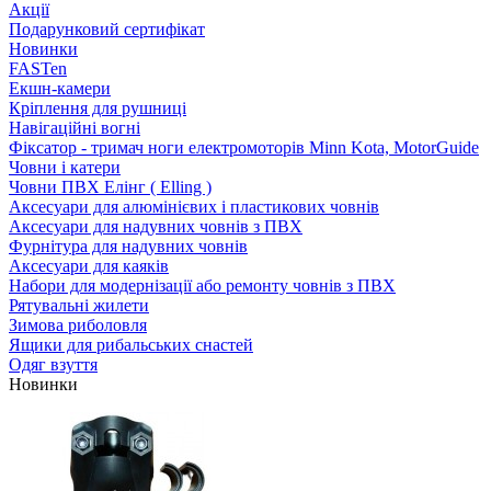
Акції
Подарунковий сертифікат
Новинки
FASTen
Екшн-камери
Кріплення для рушниці
Навігаційні вогні
Фіксатор - тримач ноги електромоторів Minn Kota, MotorGuide
Човни і катери
Човни ПВХ Елінг ( Elling )
Аксесуари для алюмінієвих і пластикових човнів
Аксесуари для надувних човнів з ПВХ
Фурнітура для надувних човнів
Аксесуари для каяків
Набори для модернізації або ремонту човнів з ПВХ
Рятувальні жилети
Зимова риболовля
Ящики для рибальських снастей
Одяг взуття
Новинки