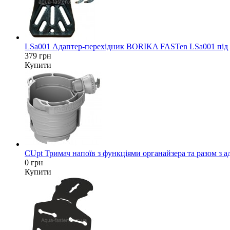
LSa001 Адаптер-перехідник BORIKA FASTen LSa001 під да
379 грн
Купити
CUpt Тримач напоїв з функціями органайзера та разом з а
0 грн
Купити