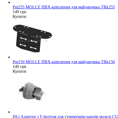
Pm255 MOLLE ПВХ-кріплення для майданчика TRk255
149 грн
Купити
Pm150 MOLLE ПВХ-кріплення для майданчика TRk150
149 грн
Купити
HLt Адаптер з Т-болтом для утримувача напоїв моделі CU