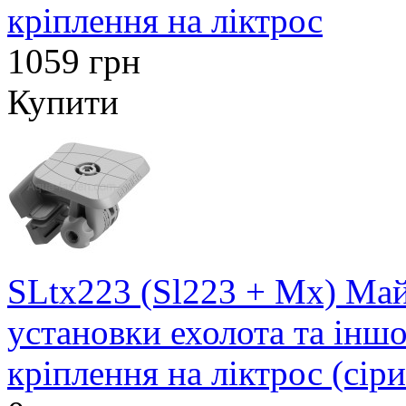
кріплення на ліктрос
1059 грн
Купити
SLtx223 (Sl223 + Mx) Май
установки ехолота та інш
кріплення на ліктрос (сір