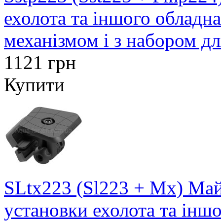
ехолота та іншого обладн
механізмом і з набором д
1121 грн
Купити
SLtx223 (Sl223 + Mx) Май
установки ехолота та інш