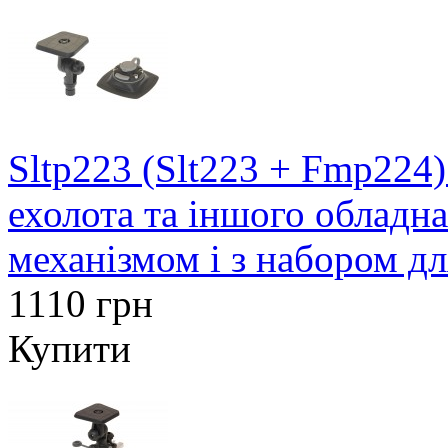
Sltp223 (Slt223 + Fmp224
ехолота та іншого обладн
механізмом і з набором д
1110 грн
Купити