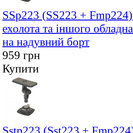
SSp223 (SS223 + Fmp224)
ехолота та іншого обладн
на надувний борт
959 грн
Купити
Sstp223 (Sst223 + Fmp224