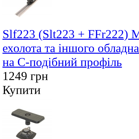
Slf223 (Slt223 + FFr222)
ехолота та іншого обладн
на C-подібний профіль
1249 грн
Купити