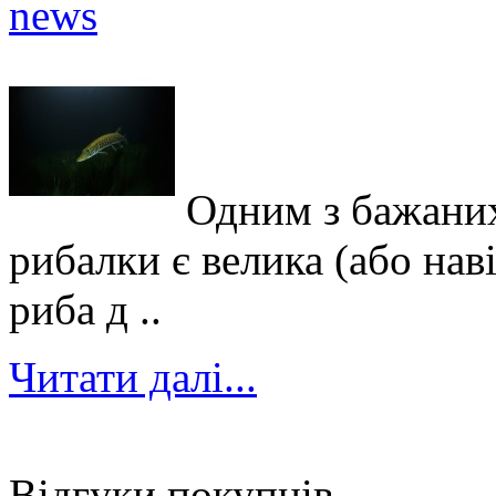
Одним з бажаних
рибалки є велика (або нав
риба д ..
Читати далі...
Відгуки покупців