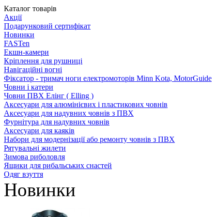
Каталог товарів
Акції
Подарунковий сертифікат
Новинки
FASTen
Екшн-камери
Кріплення для рушниці
Навігаційні вогні
Фіксатор - тримач ноги електромоторів Minn Kota, MotorGuide
Човни і катери
Човни ПВХ Елінг ( Elling )
Аксесуари для алюмінієвих і пластикових човнів
Аксесуари для надувних човнів з ПВХ
Фурнітура для надувних човнів
Аксесуари для каяків
Набори для модернізації або ремонту човнів з ПВХ
Рятувальні жилети
Зимова риболовля
Ящики для рибальських снастей
Одяг взуття
Новинки