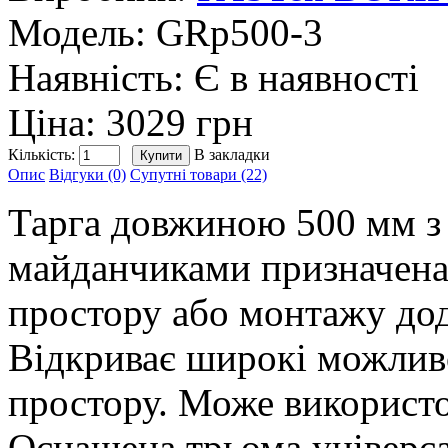
Модель:
GRp500-3
Наявність:
Є в наявності
Ціна: 3029 грн
Кількість:
В закладки
Опис
Відгуки (0)
Супутні товари (22)
Тарга довжиною 500 мм з
майданчиками призначена
простору або монтажу дод
Відкриває широкі можлив
простору. Може використо
Оснащена трьома універса