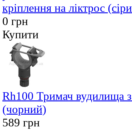
кріплення на ліктрос (сір
0 грн
Купити
Rh100 Тримач вудилища з
(чорний)
589 грн