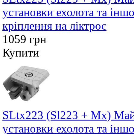
установки ехолота та інш
кріплення на ліктрос
1059 грн
Купити
SLtx223 (Sl223 + Mx) Май
установки ехолота та інш