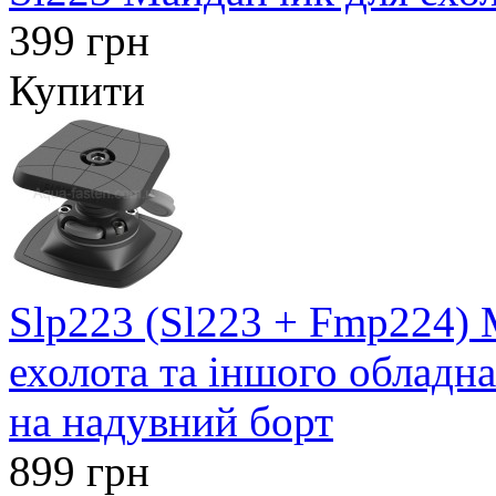
399 грн
Купити
Slp223 (Sl223 + Fmp224) 
ехолота та іншого обладн
на надувний борт
899 грн