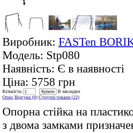
Виробник:
FASTen BORI
Модель:
Stp080
Наявність:
Є в наявності
Ціна: 5758 грн
Кількість:
В закладки
Опис
Відгуки (0)
Супутні товари (22)
Опорна стійка на пластик
з двома замками призначе