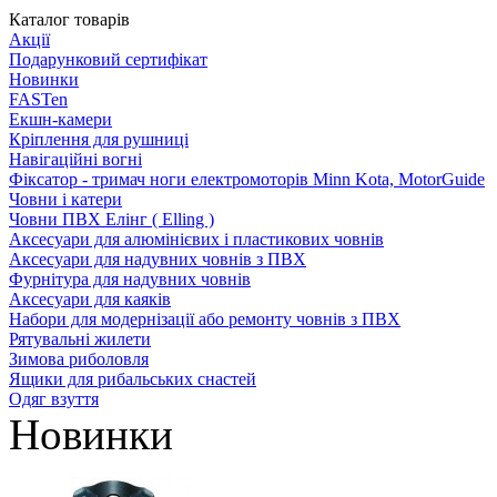
Каталог товарів
Акції
Подарунковий сертифікат
Новинки
FASTen
Екшн-камери
Кріплення для рушниці
Навігаційні вогні
Фіксатор - тримач ноги електромоторів Minn Kota, MotorGuide
Човни і катери
Човни ПВХ Елінг ( Elling )
Аксесуари для алюмінієвих і пластикових човнів
Аксесуари для надувних човнів з ПВХ
Фурнітура для надувних човнів
Аксесуари для каяків
Набори для модернізації або ремонту човнів з ПВХ
Рятувальні жилети
Зимова риболовля
Ящики для рибальських снастей
Одяг взуття
Новинки