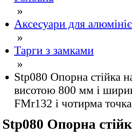
»
Аксесуари для алюмініє
»
Тарги з замками
»
Stp080 Опорна стійка н
висотою 800 мм і шири
FMr132 і чотирма точк
Stp080 Опорна стій