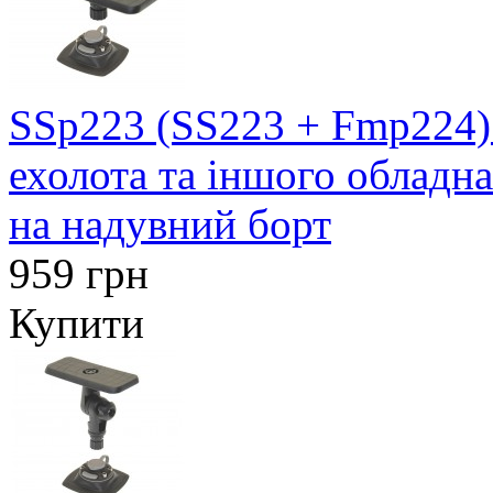
SSp223 (SS223 + Fmp224)
ехолота та іншого обладн
на надувний борт
959 грн
Купити