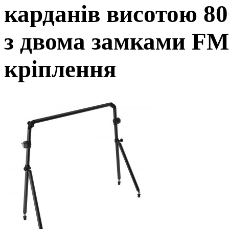
карданів висотою 8
з двома замками FM
кріплення