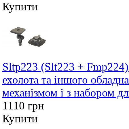
Купити
Sltp223 (Slt223 + Fmp224
ехолота та іншого обладн
механізмом і з набором д
1110 грн
Купити