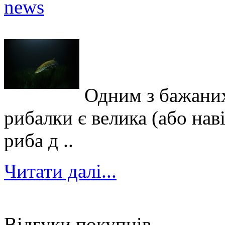
Одним з бажаних
рибалки є велика (або нав
риба д ..
Читати далі...
Відгуки покупців