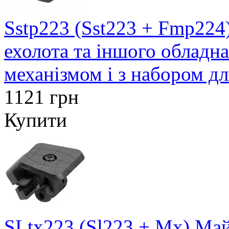
Sstp223 (Sst223 + Fmp224
ехолота та іншого обладн
механізмом і з набором д
1121 грн
Купити
SLtx223 (Sl223 + Mx) Май