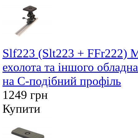
Slf223 (Slt223 + FFr222)
ехолота та іншого обладн
на C-подібний профіль
1249 грн
Купити