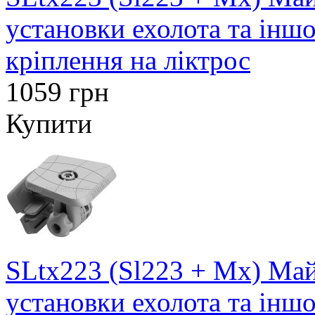
установки ехолота та інш
кріплення на ліктрос
1059 грн
Купити
SLtx223 (Sl223 + Mx) Май
установки ехолота та інш