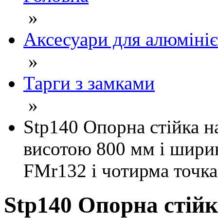
»
Аксесуари для алюмініє
»
Тарги з замками
»
Stp140 Опорна стійка н
висотою 800 мм і шири
FMr132 і чотирма точк
Stp140 Опорна стій