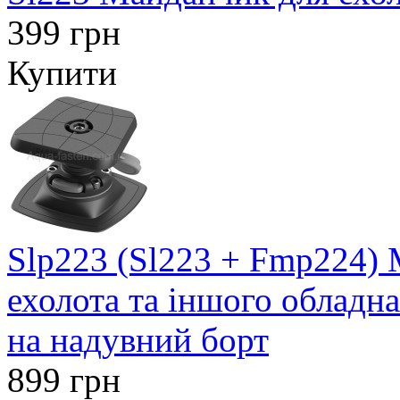
399 грн
Купити
Slp223 (Sl223 + Fmp224) 
ехолота та іншого обладн
на надувний борт
899 грн