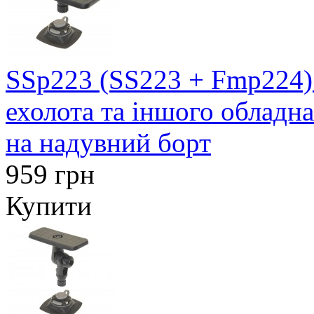
SSp223 (SS223 + Fmp224)
ехолота та іншого обладн
на надувний борт
959 грн
Купити