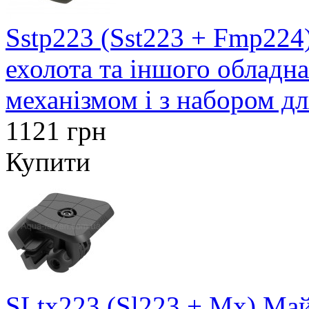
Sstp223 (Sst223 + Fmp224
ехолота та іншого обладн
механізмом і з набором д
1121 грн
Купити
SLtx223 (Sl223 + Mx) Май