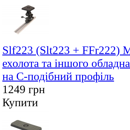
Slf223 (Slt223 + FFr222)
ехолота та іншого обладн
на C-подібний профіль
1249 грн
Купити