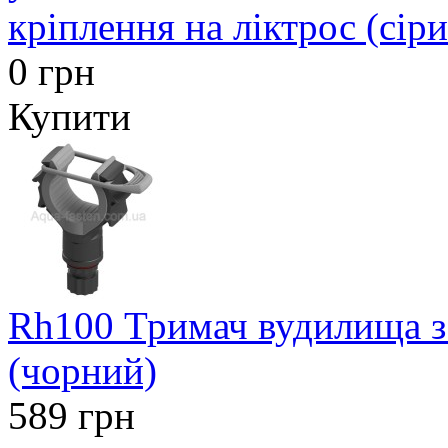
кріплення на ліктрос (сір
0 грн
Купити
Rh100 Тримач вудилища з
(чорний)
589 грн