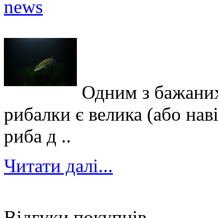
Одним з бажаних
рибалки є велика (або нав
риба д ..
Читати далі...
Відгуки покупців