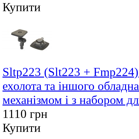
Купити
Sltp223 (Slt223 + Fmp224
ехолота та іншого обладн
механізмом і з набором д
1110 грн
Купити