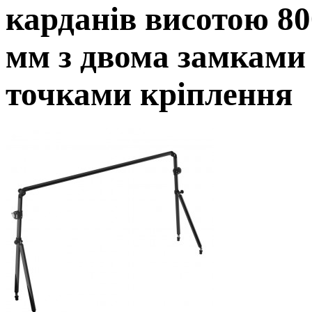
карданів висотою 8
мм з двома замками
точками кріплення