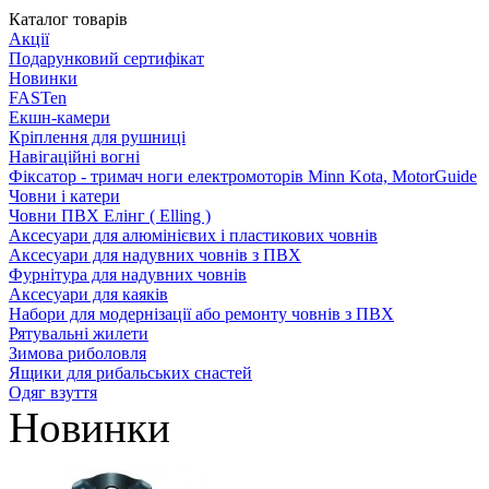
Каталог товарів
Акції
Подарунковий сертифікат
Новинки
FASTen
Екшн-камери
Кріплення для рушниці
Навігаційні вогні
Фіксатор - тримач ноги електромоторів Minn Kota, MotorGuide
Човни і катери
Човни ПВХ Елінг ( Elling )
Аксесуари для алюмінієвих і пластикових човнів
Аксесуари для надувних човнів з ПВХ
Фурнітура для надувних човнів
Аксесуари для каяків
Набори для модернізації або ремонту човнів з ПВХ
Рятувальні жилети
Зимова риболовля
Ящики для рибальських снастей
Одяг взуття
Новинки